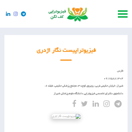
فیزیوتراپیست نگار اژدری
فارس
09175881304
شیراز، خیابان حکیمی غربی، روبروی کوچه 3، مجتمع پزشکی حکیمی، طبقه 6،
دانشجوی دکترای تخصصی فیزیوتراپی دانشگاه علوم پزشکی شیراز