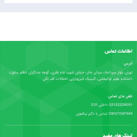
اطلاعات تماس
آدرس:
تهران، بلوار میرداماد، میدان مادر، خیابان شهید شاه نظری، کوچه مددکاران (نظام سابق)،
دانشکده علوم توانبخشی، کلینیک فیزیوتراپی اختلالات کف لگن
تلفن های تماس:
02122228051 داخلی 212
09127097646 تماس با دکتر نیکجوی
لینک های مفید