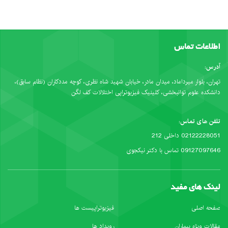
اطلاعات تماس
آدرس:
تهران، بلوار میرداماد، میدان مادر، خیابان شهید شاه نظری، کوچه مددکاران (نظام سابق)،
دانشکده علوم توانبخشی، کلینیک فیزیوتراپی اختلالات کف لگن
تلفن های تماس:
02122228051 داخلی 212
09127097646 تماس با دکتر نیکجوی
لینک های مفید
صفحه اصلی
فیزیوتراپیست ها
مقالات ویژه بیماران
رویداد ها