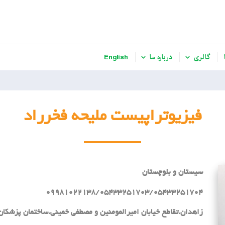
گالری
درباره ما
English
فیزیوتراپیست ملیحه فخرراد
سیستان و بلوچستان
09981022138/05433251703/05433251704
زاهدان.تقاطع خیابان امیرالمومنین و مصطفی خمینی.ساختمان پزشکان