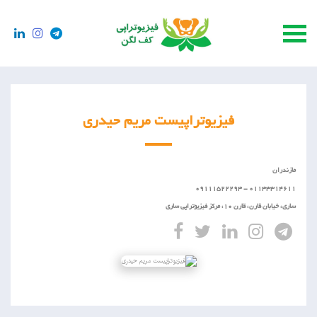
فیزیوتراپیست مریم حیدری
مازندران
01133314611 - 09111522293
ساری، خیابان قارن، قارن 10، مرکز فیزیوتراپی ساری