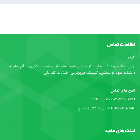
اطلاعات تماس
آدرس:
تهران، بلوار میرداماد، میدان مادر، خیابان شهید شاه نظری، کوچه مددکاران (نظام سابق)،
دانشکده علوم توانبخشی، کلینیک فیزیوتراپی اختلالات کف لگن
تلفن های تماس:
02122228051 داخلی 212
09127097646 تماس با دکتر نیکجوی
لینک های مفید