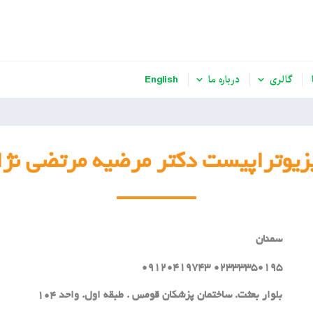
گالری
درباره ما
English
زیوتراپیست دکتر مرضیه مرتضی نژا
سمنان
02333350195 09120419743
بلوار بعثت. ساختمان پزشکان قومس . طبقه اول. واحد 104