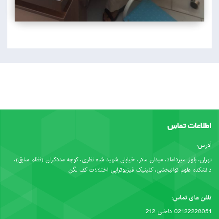
اطلاعات تماس
آدرس:
تهران، بلوار میرداماد، میدان مادر، خیابان شهید شاه نظری، کوچه مددکاران (نظام سابق)،
دانشکده علوم توانبخشی، کلینیک فیزیوتراپی اختلالات کف لگن
تلفن های تماس:
02122228051 داخلی 212