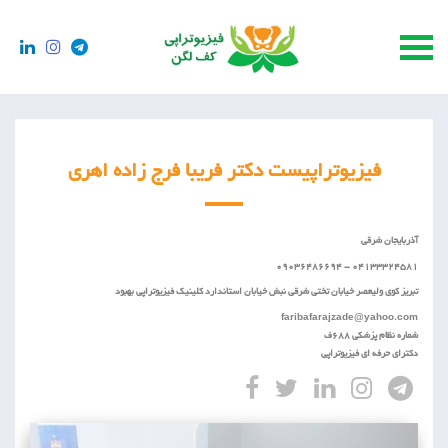
فیزیوتراپیست دکتر فریبا فرج زاده اهری
آذربایجان شرقی
04133324581 - 09036486694
تبریز کوی ولیعصر خیابان تختی شرقی نبش خیابان استاندارد کلینیک فیزیوتراپی بهبود
faribafarajzade@yahoo.com
شماره نظام پزشکی ۶۸۸ف
دکترای حرفه ای فیزیوتراپی