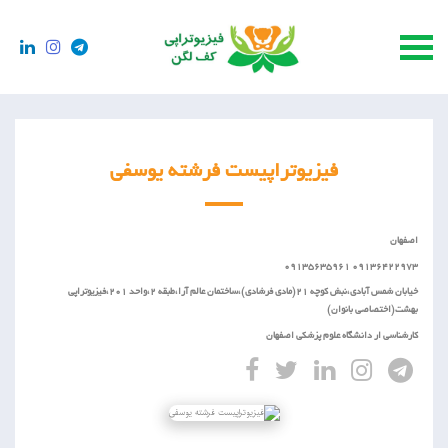
فیزیوتراپیست فرشته یوسفی
اصفهان
09136422973 09135635961
خیابان شمس آبادی،نبش کوچه 21(مادی فرشادی)،ساختمان عالم آرا،طبقه 2،واحد 201،فیزیوتراپی
بهشت(اختصاصی بانوان)
کارشناسی ار دانشگاه علوم پزشکی اصفهان