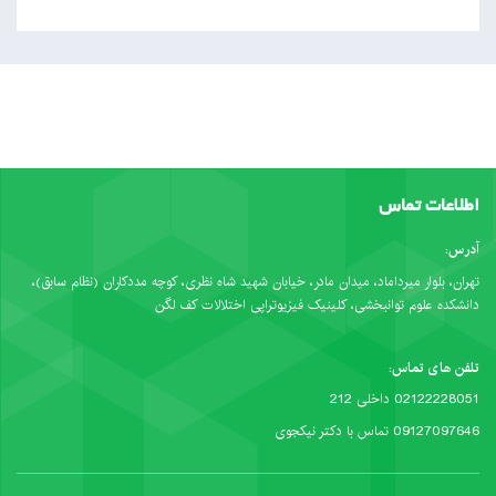
اطلاعات تماس
آدرس:
تهران، بلوار میرداماد، میدان مادر، خیابان شهید شاه نظری، کوچه مددکاران (نظام سابق)،
دانشکده علوم توانبخشی، کلینیک فیزیوتراپی اختلالات کف لگن
تلفن های تماس:
02122228051 داخلی 212
09127097646 تماس با دکتر نیکجوی