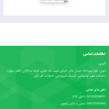
اطلاعات تماس
آدرس:
تهران، بلوار میرداماد، میدان مادر، خیابان شهید شاه نظری، کوچه مددکاران (نظام سابق)،
دانشکده علوم توانبخشی، کلینیک فیزیوتراپی اختلالات کف لگن
تلفن های تماس:
02122228051 داخلی 212
09127097646 تماس با دکتر نیکجوی