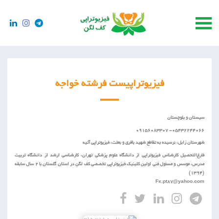
فیزیوتراپیست فرشته خواجه
سیستان و بلوچستان
05432244066- 09156083307
شهرستان زابل، نرسیده به تقاطع شهید باقری و بعثت، فیزیوتراپی آتیه
فارغ‌التحصیل کارشناس فیزیوتراپی از دانشگاه علوم پزشکی تهران، کارشناسی ارشد از دانشگاه تربیت
مدرس، موسس و مسئول فنی اولین کلینیک فیزیوتراپی تخصصی کف لگن در استان گلستان با 2 سال سابقه
(1394)
Fx.pt87@yahoo.com