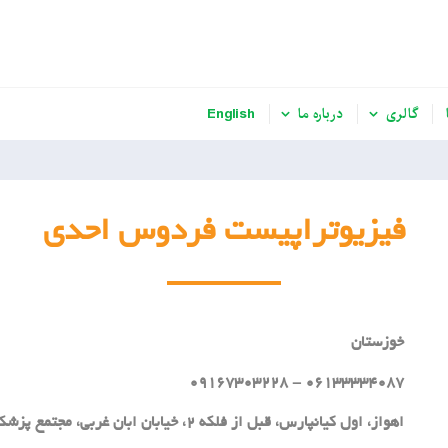
گالری
درباره ما
English
فیزیوتراپیست فردوس احدی
خوزستان
06133334087 - 09167303228
اهواز، اول کیانپارس، قبل از فلکه 2، خیابان ابان غربی، مجتمع پزشکی ابان، فیزیوتراپی احدی