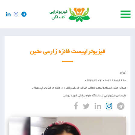
فیزیوتراپیست فائزه زارعی متین
تهران
09338430910/02186086690
میدان ونک. ابتدای ولیعصر شمالی. خیابان شریفی. پلاک 61. طبقه 5. فیزیوتراپی هیلان
کارشناس فیزیوتراپی از دانشگاه علوم پزشکی شهید بهشتی