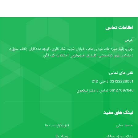
اطلاعات تماس
آدرس:
تهران، بلوار میرداماد، میدان مادر، خیابان شهید شاه نظری، کوچه مددکاران (نظام سابق)،
دانشکده علوم توانبخشی، کلینیک فیزیوتراپی اختلالات کف لگن
تلفن های تماس:
02122228051 داخلی 212
09127097646 تماس با دکتر نیکجوی
لینک های مفید
صفحه اصلی
فیزیوتراپیست ها
مقالات ویژه بیماران
رویداد ها