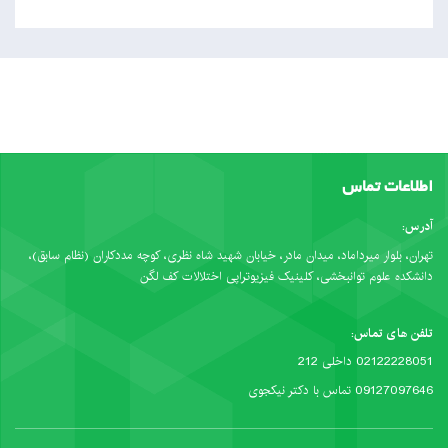
اطلاعات تماس
آدرس:
تهران، بلوار میرداماد، میدان مادر، خیابان شهید شاه نظری، کوچه مددکاران (نظام سابق)،
دانشکده علوم توانبخشی، کلینیک فیزیوتراپی اختلالات کف لگن
تلفن های تماس:
02122228051 داخلی 212
09127097646 تماس با دکتر نیکجوی