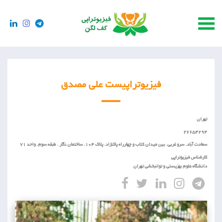
فیزیوتراپیست علی مصدق
تهران
26654294
سعادت آباد. سرو غربی. بین میدان کتاب و چهارراه پاکنژاد. پلاک 104. ساختمان نگار . طبقه سوم. واحد 71
کارشناس فیزیوتراپی
دانشگاه علوم بهزیستی و توانبخشی تهران