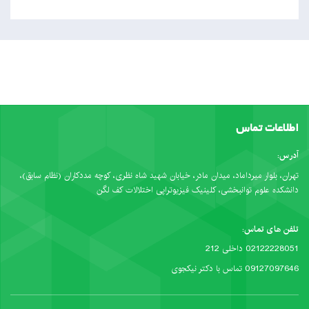
اطلاعات تماس
آدرس:
تهران، بلوار میرداماد، میدان مادر، خیابان شهید شاه نظری، کوچه مددکاران (نظام سابق)،
دانشکده علوم توانبخشی، کلینیک فیزیوتراپی اختلالات کف لگن
تلفن های تماس:
02122228051 داخلی 212
09127097646 تماس با دکتر نیکجوی