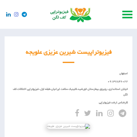
فیزیوتراپیست شیرین عزیزی علویجه
اصفهان
09137846022
خیابان استانداری، روبروی بیمارستان خورشید،کلینیک سلامت ایرانیان،طبقه اول، فیزیوتراپی اختلالات کف
لگن
کارشناس ارشد فیزیوتراپی