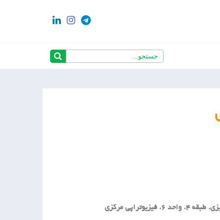
کرج. مهرشهر. خیابان حسین آباد. جنب مسجد جامع. ساختمان سبز تبریزی. طبقه 4. واحد 6. فیزیوتراپی مرکزی