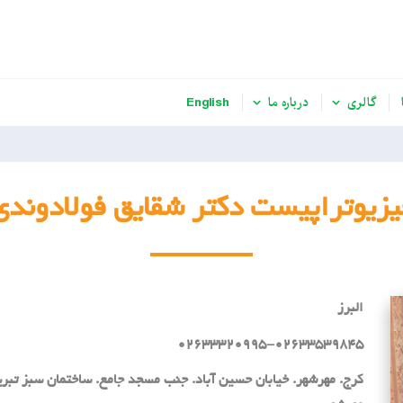
گالری
درباره ما
English
یزیوتراپیست دکتر شقایق فولادوندی
البرز
02633320995-02633539845