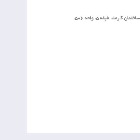
کرج. گلشهر . خیابان درختی. جنب میدان عطار و کارواش بزرگ البرز. ساختمان گارنت. طبقه 5. واحد 506.