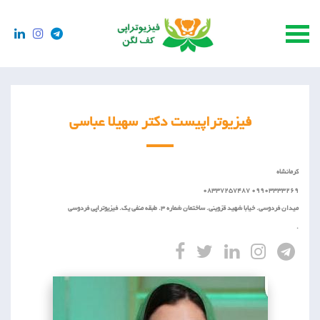
فیزیوتراپیست دکتر سهیلا عباسی
کرمانشاه
09903333269 08337257487
میدان فردوسی. خیابا شهید قزوینی. ساختمان شماره 3. طبقه منفی یک. فیزیوتراپی فردوسی
.