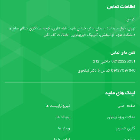
اطلاعات تماس
آدرس:
تهران، بلوار میرداماد، میدان مادر، خیابان شهید شاه نظری، کوچه مددکاران (نظام سابق)،
دانشکده علوم توانبخشی، کلینیک فیزیوتراپی اختلالات کف لگن
تلفن های تماس:
02122228051 داخلی 212
09127097646 تماس با دکتر نیکجوی
لینک های مفید
صفحه اصلی
فیزیوتراپیست ها
مقالات ویژه بیماران
رویداد ها
گالری تصاویر
ویدئو ها
درباره ما
تماس با ما