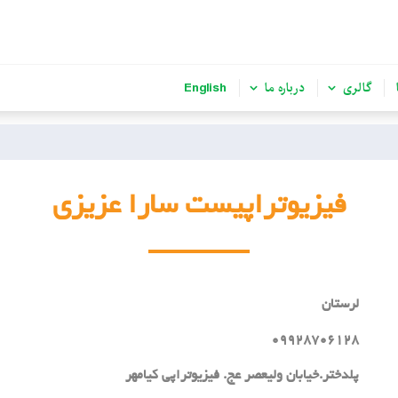
گالری
درباره ما
English
فیزیوتراپیست سارا عزیزی
لرستان
09928706128
پلدختر.خیابان ولیعصر عج. فیزیوتراپی کیامهر