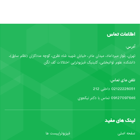
اطلاعات تماس
آدرس:
تهران، بلوار میرداماد، میدان مادر، خیابان شهید شاه نظری، کوچه مددکاران (نظام سابق)،
دانشکده علوم توانبخشی، کلینیک فیزیوتراپی اختلالات کف لگن
تلفن های تماس:
02122228051 داخلی 212
09127097646 تماس با دکتر نیکجوی
لینک های مفید
صفحه اصلی
فیزیوتراپیست ها