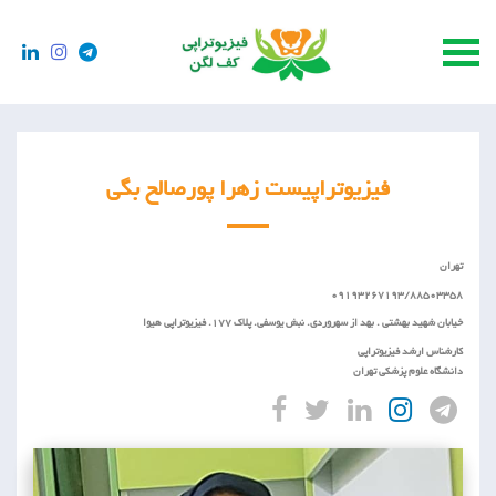
فیزیوتراپیست زهرا پورصالح بگی
تهران
09193267193/88503358
خیابان شهید بهشتی . بهد از سهروردی. نبش یوسفی. پلاک 177. فیزیوتراپی هیوا
کارشناس ارشد فیزیوتراپی
دانشگاه علوم پزشکی تهران