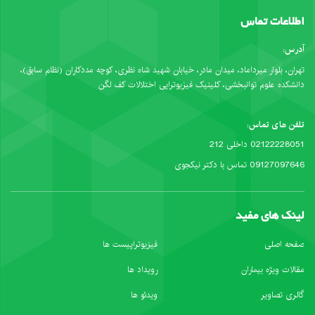
اطلاعات تماس
آدرس:
تهران، بلوار میرداماد، میدان مادر، خیابان شهید شاه نظری، کوچه مددکاران (نظام سابق)،
دانشکده علوم توانبخشی، کلینیک فیزیوتراپی اختلالات کف لگن
تلفن های تماس:
02122228051 داخلی 212
09127097646 تماس با دکتر نیکجوی
لینک های مفید
صفحه اصلی
فیزیوتراپیست ها
مقالات ویژه بیماران
رویداد ها
گالری تصاویر
ویدئو ها