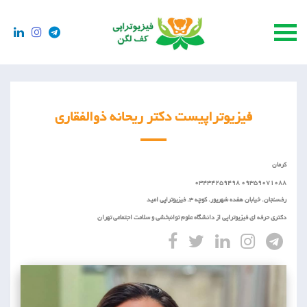
فیزیوتراپیست دکتر ریحانه ذوالفقاری
کرمان
09359071088 03434259498
رفسنجان. خیابان هفده شهریور. کوچه 3. فیزیوتراپی امید
دکتری حرفه ای فیزیوتراپی از دانشگاه علوم توانبخشی و سلامت اجتماعی تهران