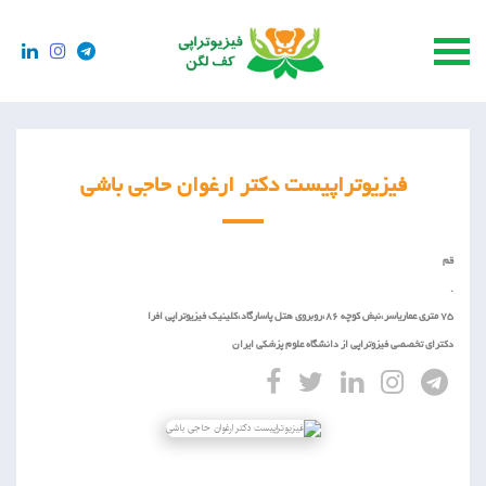
فیزیوتراپیست دکتر ارغوان حاجی باشی
قم
.
75 متری عماریاسر،نبش کوچه 86،روبروی هتل پاسارگاد،کلینیک فیزیوتراپی افرا
دکترای تخصصی فیزوتراپی از دانشگاه علوم پزشکی ایران