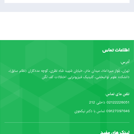
اطلاعات تماس
آدرس:
تهران، بلوار میرداماد، میدان مادر، خیابان شهید شاه نظری، کوچه مددکاران (نظام سابق)،
دانشکده علوم توانبخشی، کلینیک فیزیوتراپی اختلالات کف لگن
تلفن های تماس:
02122228051 داخلی 212
09127097646 تماس با دکتر نیکجوی
لینک های مفید