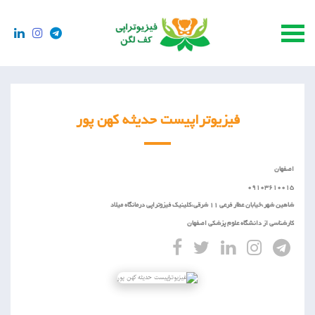
فیزیوتراپیست حدیثه کهن پور
اصفهان
09103610015
شاهین شهر،خیابان عطار فرعی 11 شرقی،کلینیک فیزوتراپی درمانگاه میلاد
کارشناسی از دانشگاه علوم پزشکی اصفهان