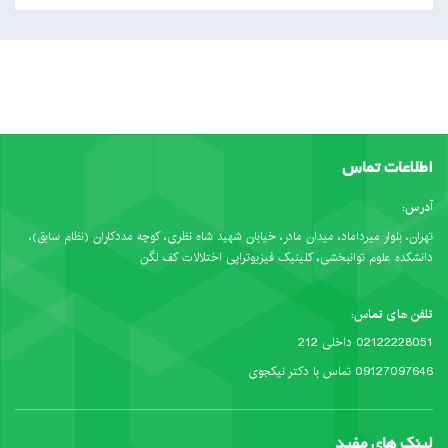
اطلاعات تماس
آدرس:
تهران، بلوار میرداماد، میدان مادر، خیابان شهید شاه نظری، کوچه مددکاران (نظام سابق)،
دانشکده علوم توانبخشی، کلینیک فیزیوتراپی اختلالات کف لگن
تلفن های تماس:
02122228051 داخلی 212
09127097646 تماس با دکتر نیکجوی
لینک های مفید