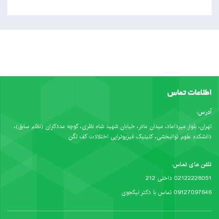
اطلاعات تماس
آدرس:
تهران، بلوار میرداماد، میدان مادر، خیابان شهید شاه نظری، کوچه مددکاران (نظام سابق)،
دانشکده علوم توانبخشی، کلینیک فیزیوتراپی اختلالات کف لگن
تلفن های تماس:
02122228051 داخلی 212
09127097646 تماس با دکتر نیکجوی