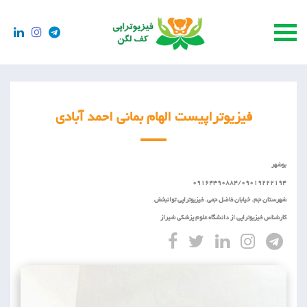
فیزیوتراپیست الهام بمانی احمد آبادی
بوشهر
09164390884/09019222194
شهرستان جم. خیابان فاضل جمی. فیزیوتراپی توانبخش
کارشناس فیزیوتراپی از دانشگاه علوم پزشکی شیراز