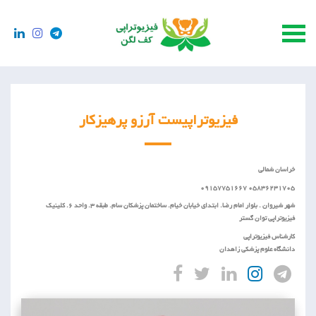
فیزیوتراپیست آرزو پرهیزکار
خراسان شمالی
05836231705 09157751667
شهر شیروان . بلوار امام رضا. ابتدای خیابان خیام. ساختمان پزشکان سام. طبقه 3. واحد 6. کلینیک
فیزیوتراپی توان گستر
کارشناس فیزیوتراپی
دانشگاه علوم پزشکی زاهدان