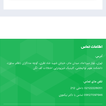
اطلاعات تماس
آدرس:
تهران، بلوار میرداماد، میدان مادر، خیابان شهید شاه نظری، کوچه مددکاران (نظام سابق)،
دانشکده علوم توانبخشی، کلینیک فیزیوتراپی اختلالات کف لگن
تلفن های تماس:
02122228051 داخلی 212
09127097646 تماس با دکتر نیکجوی