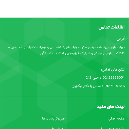
اطلاعات تماس
آدرس:
تهران، بلوار میرداماد، میدان مادر، خیابان شهید شاه نظری، کوچه مددکاران (نظام سابق)،
دانشکده علوم توانبخشی، کلینیک فیزیوتراپی اختلالات کف لگن
تلفن های تماس:
02122228051 داخلی 212
09127097646 تماس با دکتر نیکجوی
لینک های مفید
صفحه اصلی
فیزیوتراپیست ها
مقالات ویژه بیماران
رویداد ها