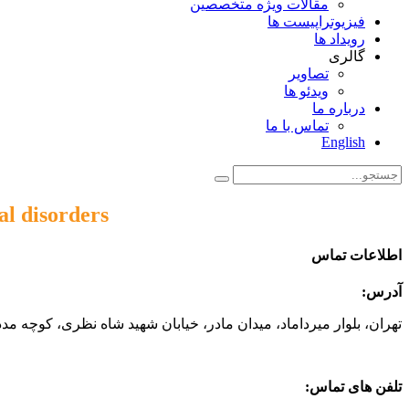
مقالات ویژه متخصصین
فیزیوتراپیست ها
رویداد ها
گالری
تصاویر
ویدئو ها
درباره ما
تماس با ما
English
al disorders
اطلاعات تماس
آدرس:
تهران، بلوار میرداماد، میدان مادر، خیابان شهید شاه نظری، کوچه مد
تلفن های تماس: