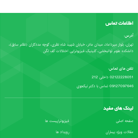
اطلاعات تماس
آدرس:
تهران، بلوار میرداماد، میدان مادر، خیابان شهید شاه نظری، کوچه مددکاران (نظام سابق)،
دانشکده علوم توانبخشی، کلینیک فیزیوتراپی اختلالات کف لگن
تلفن های تماس:
02122228051 داخلی 212
09127097646 تماس با دکتر نیکجوی
لینک های مفید
صفحه اصلی
فیزیوتراپیست ها
مقالات ویژه بیماران
رویداد ها