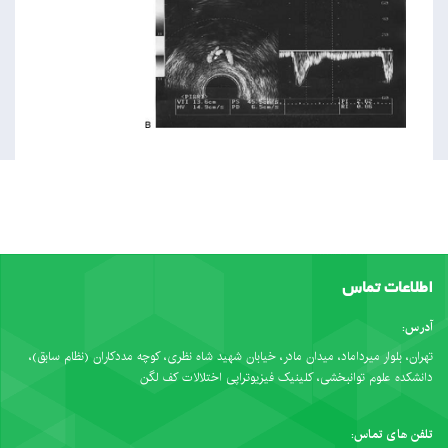
اطلاعات تماس
آدرس:
تهران، بلوار میرداماد، میدان مادر، خیابان شهید شاه نظری، کوچه مددکاران (نظام سابق)،
دانشکده علوم توانبخشی، کلینیک فیزیوتراپی اختلالات کف لگن
تلفن های تماس: