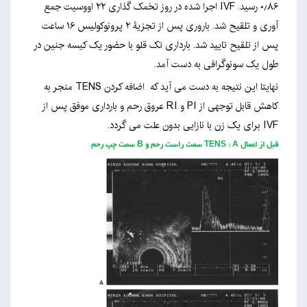
۰٫۸۶ رسید. IVF اجرا شده در روز تخمک گذاری ۲۲ اووسیت جمع
آوری و تلقیح شد. باروری پس از تجزیۀ ۲ پرونوکولیس ۱۶ ساعت
پس از تلقیح تایید شد. بارداری تک قلو با حضور یک کیسه جنین در
طول یک سونوگرافی به دست آمد.
نهایتا این نتیجه به دست می آید که اضافه کردن TENS منجر به
کاهش قابل توجهی از PI و RI عروق رحم و بارداری موفق پس از
IVF برای یک زن با نازایی بدون علت می گردد.
قبل از اعمال TENS : A سمت راست رحم و B سمت چپ رحم