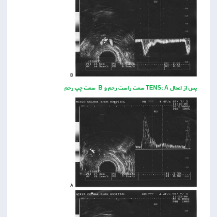
پس از اعمال TENS: A سمت راست رحم و B سمت چپ رحم