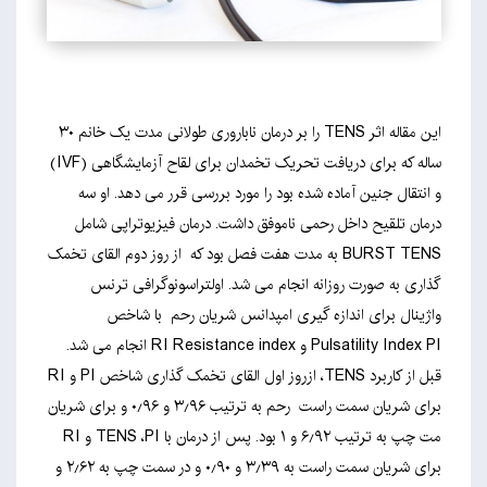
این مقاله اثر TENS را بر درمان ناباروری طولانی مدت یک خانم ۳۰
ساله که برای دریافت تحریک تخمدان برای لقاح آزمایشگاهی (IVF)
و انتقال جنین آماده شده بود را مورد بررسی قرر می دهد. او سه
درمان تلقیح داخل رحمی ناموفق داشت. درمان فیزیوتراپی شامل
BURST TENS به مدت هفت فصل بود که از روز دوم القای تخمک
گذاری به صورت روزانه انجام می شد. اولتراسونوگرافی ترنس
واژینال برای اندازه گیری امپدانس شریان رحم با شاخص
Pulsatility Index PI و RI Resistance index انجام می شد.
قبل از کاربرد TENS، ازروز اول القای تخمک گذاری شاخص PI و RI
برای شریان سمت راست رحم به ترتیب ۳٫۹۶ و ۰٫۹۶ و برای شریان
مت چپ به ترتیب ۶٫۹۲ و ۱ بود. پس از درمان با TENS ،PI و RI
برای شریان سمت راست به ۳٫۳۹ و ۰٫۹۰ و در سمت چپ به ۲٫۶۲ و